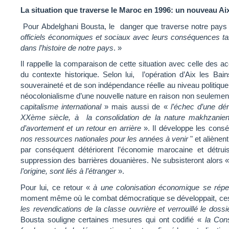
La situation que traverse le Maroc en 1996: un nouveau Ai
Pour Abdelghani Bousta, le danger que traverse notre pays
officiels économiques et sociaux avec leurs conséquences tant 
dans l’histoire de notre pays
. »
Il rappelle la comparaison de cette situation avec celle des a
du contexte historique. Selon lui, l’opération d’Aix les Bai
souveraineté et de son indépendance réelle au niveau politique
néocolonialisme d’une nouvelle nature en raison non seulemen
capitalisme international
» mais aussi de «
l’échec d’une dé
XXème siècle, à la consolidation de la nature makhzanie
d’avortement et un retour en arrière
». Il développe les cons
nos ressources nationales pour les années à venir
" et aliènen
par conséquent détériorent l’économie marocaine et détruis
suppression des barrières douanières. Ne subsisteront alors 
l’origine, sont liés à l’étranger
».
Pour lui, ce retour «
à une colonisation économique se réper
moment même où le combat démocratique se développait, ces no
les revendications de la classe ouvrière et verrouillé le doss
Bousta souligne certaines mesures qui ont codifié «
la Con