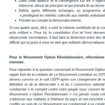
Dans cette alliance et la convergence sur les «
object
intéressé, dénué de principes et qui prendra fin au terme
Définir, après différents échanges, un programme dé
«
privilégiant les intérêts collectifs aux intérêts individuel
Prendre en compte la démocratie interne.
Si ces quatre axes, dit-il, «
sont la colonne vertébrale de la con
acte militant
». Pour lui, la constitution d’un tel front dem
désaccords secondaires. Il faut faire la distinction entre des
difficile qui se pose à nous en tant que militants démocratiqu
Pour le Mouvement Option Révolutionnaire, réformism
monnaie.
Pour répondre à la question concernant le Mouvement Option Ré
rappel bref de la création de ce Mouvement constitué en 197
devenu comme on le sait USFP après son changement de 
libération et de la démocratie
» et du «
consensus national
condamner «
le complot contre notre peuple sous couvert de
Mouvement « Option Révolutionnaire » n’a jamais voulu crée
s’adresser aux militants à l’intérieur du pays et non renchérir 
conflits au sein de ce Mouvement qui condamnait à sa création