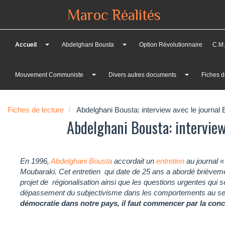
Maroc Réalités
Accueil
Abdelghani Bousta
Option Révolutionnaire
C.M.
Mouvement Communiste
Divers autres documents
Fiches d
Fiches de lecture
Abdelghani Bousta: interview avec le journal
Abdelghani Bousta: interview
En 1996,
Abdelghani Bousta
accordait un
entretien
au journal «
Moubaraki. Cet entretien qui date de 25 ans a abordé brièvemen
projet de régionalisation ainsi que les questions urgentes qu
dépassement du subjectivisme dans les comportements au sei
démocratie dans notre pays, il faut commencer par la con